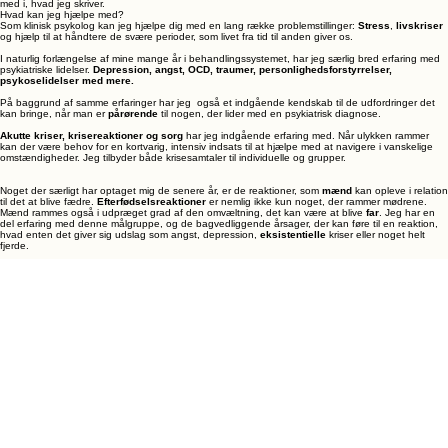
Længden på et forløb afhænger af problemstillingen. Jeg har journalpligt, og du kan altid læse
med i, hvad jeg skriver.
Hvad kan jeg hjælpe med?
Som klinisk psykolog kan jeg hjælpe dig med en lang række problemstillinger:
Stress
,
livskriser
og hjælp til at håndtere de svære perioder, som livet fra tid til anden giver os.
I naturlig forlængelse af mine mange år i behandlingssystemet, har jeg særlig bred erfaring med
psykiatriske lidelser.
Depression, angst, OCD, traumer, personlighedsforstyrrelser,
psykoselidelser med mere.
På baggrund af samme erfaringer har jeg også et indgående kendskab til de udfordringer det
kan bringe, når man er
pårørende
til nogen, der lider med en psykiatrisk diagnose.
Akutte kriser, krisereaktioner og sorg
har jeg indgående erfaring med. Når ulykken rammer
kan der være behov for en kortvarig, intensiv indsats til at hjælpe med at navigere i vanskelige
omstændigheder. Jeg tilbyder både krisesamtaler til individuelle og grupper.
Noget der særligt har optaget mig de senere år, er de reaktioner, som
mænd
kan opleve i relation
til det at blive fædre.
Efterfødselsreaktioner
er nemlig ikke kun noget, der rammer mødrene.
Mænd rammes også i udpræget grad af den omvæltning, det kan være at blive
far
. Jeg har en
del erfaring med denne målgruppe, og de bagvedliggende årsager, der kan føre til en reaktion,
hvad enten det giver sig udslag som angst, depression,
eksistentielle
kriser eller noget helt
fjerde.
Min erfaring fra mange år i sundhedsvæsenet har givet mig et særligt blik for de udfordringer og
særlige problemstillinger, der knytter sig til
sundheds- og omsorgsfag
. Det tyngende ansvar for
andres liv, presset fra omgivelserne og frygten for at fejle eller ikke slå til. Om du er
læge,
psykolog, sygeplejerske
eller noget helt andet, har jeg mange års erfaring i samtaler med
sundhedspersonale
.
Jeg har desuden arbejdet en del med mennesker, som kommer fra
elitesport
eller andre
ekstreme præstationsmiljøer. Hvad enten du står midt i din karriere og pludseligt er ramt af en
mental krise
eller
karrieren går på hæld
og du skal finde din vej i et liv uden sporten, så er du
velkommen hos mig.
Hvis du er i tvivl om, hvorvidt din problemstilling matcher med mine kompetencer, så tag kontakt.
Hvis ikke det lige er mig, der kan hjælpe dig, så har jeg ofte et godt bud på, hvem du så kan
henvende dig hos.
Udredning