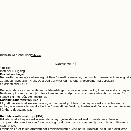
Hjem
Om Andreas
Priser
Ydelser
Kontakt mig
Ydelser
Metoder & Tilgang
Om behandlingen
Behandlingsmæssigt trækker jeg på flere forskellige metoder, men mit fundament er i det kognitiv-
adfærdsterapeutiske (KAT). Desuden benytter jeg mig ofte af elementer fra dialektisk
adfærdsterapi (DAT).
Det vigtigste for mig er, at det er problemstillingen, som er afgørende for, hvordan vi skal arbejde.
Psykoterapi er et samarbejde, hvor interventionen tilpasses de rammer, vi skaber sammen for at
hjælpe dig med dét, som plager dig.
Kognitiv-adfærdsterapi (KAT)
Et godt værktøj til at konkretisere og indkredse et problem. Vi arbejder med at identificere de
tanker, som mere eller mindre bevidst former din adfærd, og i fællesskab finder vi andre måder at
håndtere det svære på.
Dialektisk-adfærdsterapi (DAT)
Udviklet til at arbejde med svære følelser og dysfunktionel adfærd. Formålet er at lære at
acceptere det, der ikke kan forandres, og ændre det, som er nødvendigt for at leve et liv, der er
værd at leve.